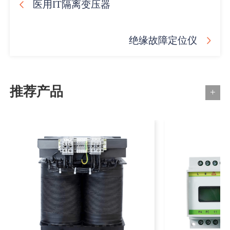
医用IT隔离变压器
绝缘故障定位仪
推荐产品
+