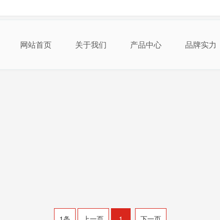
德威民品牌全国巡展！
2025-04-28
网站首页
关于我们
产品中心
品牌实力
德威民品牌全国巡展！地标，苏州 上海 北京 浙
8日路线，专业、可靠、源自科技因为只专注电压,
1条
上一页
1
下一页